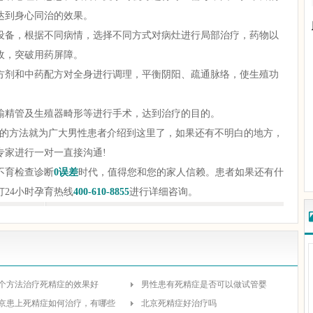
达到身心同治的效果。
备，根据不同病情，选择不同方式对病灶进行局部治疗，药物以
朱亮
吴丹
收，突破用药屏障。
主任医师
主治医师
剂和中药配方对全身进行调理，平衡阴阳、疏通脉络，使生殖功
擅长辅助生殖技
专业特长为妇
术（试管婴儿）、不
科常见病、多发病
孕不育症...
[详情]
诊断...
[详情]
精管及生殖器畸形等进行手术，达到治疗的目的。
的方法就为广大男性患者介绍到这里了，如果还有不明白的地方，
专家进行一对一直接沟通!
不育检查诊断
0误差
时代，值得您和您的家人信赖。患者如果还有什
打24小时孕育热线
400-610-8855
进行详细咨询。
个方法治疗死精症的效果好
男性患有死精症是否可以做试管婴
京患上死精症如何治疗，有哪些
北京死精症好治疗吗