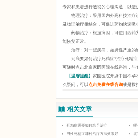
专家和患者进行透彻的心理沟通，以便
物理治疗：采用国内外高科技治疗设
廖希
及物理治疗相结合，可促进药物快速吸
主任医师 博士
药物治疗：根据病因，可使用西药方
毕业于中南大学
能恢复正常。
医学遗传学国家重点
实验室 ,25年不孕不育
治疗：对一些疾病，如男性严重的输
症...
[详情]
到底要如何治疗死精症?治疗死精症
可随时点击北京家圆医院在线咨询，与
【
温馨提醒
】
家圆医院开辟中国不孕
么疑问，可以
点击免费在线咨询
或是拨
相关文章
死精症需要如何给予治疗
哪
男性死精症哪种治疗方法效果好
北