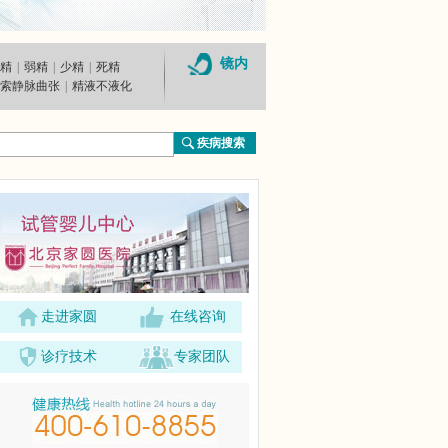
镜内
精
|
弱精
|
少精
|
死精
索静脉曲张
|
精液不液化
走进家圆
在线咨询
诊疗技术
专家团队