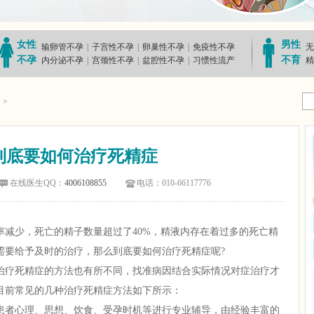
女性
男性
输卵管不孕
|
子宫性不孕
|
卵巢性不孕
|
免疫性不孕
无
不孕
不育
内分泌不孕
|
宫颈性不孕
|
盆腔性不孕
|
习惯性流产
精
疗
>
到底要如何治疗死精症
在线医生QQ：
4006108855
电话：010-66117776
少，死亡的精子数量超过了40%，精液内存在着过多的死亡精
需要给予及时的治疗，那么到底要如何治疗死精症呢?
疗死精症的方法也有所不同，找准病因结合实际情况对症治疗才
目前常见的几种治疗死精症方法如下所示：
者心理、思想、饮食、受孕时机等进行专业辅导，由经验丰富的