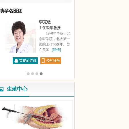
助孕名医团
李克敏
主任医师 教授
产
1970年毕业于北
的
京医学院，北大第一
医院工作40多年。曾
在美国...
[详情]
生殖中心